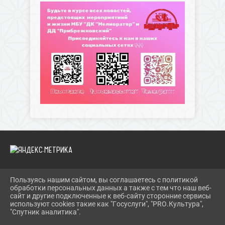
Пользуясь нашим сайтом, вы соглашаетесь с политикой
2026 Г. ДКМЕЛИОРАТОР.РФ
обработки персональных данных а также с тем что наш веб-
ВХОД
сайт и другие подключенные к веб-сайту сторонние сервисы
КАРТА САЙТА
используют cookies такие как "Госуслуги", "PRO.Культура",
ПОЛИТИКА ОБРАБОТКИ ПЕРСОНАЛЬНЫХ ДАННЫХ
"Спутник аналитика".