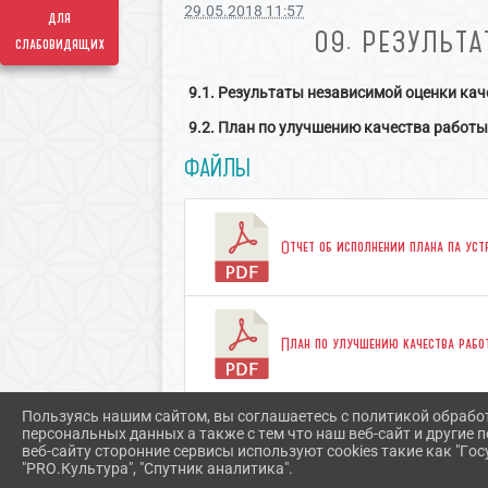
29.05.2018 11:57
для
09. РЕЗУЛЬТ
слабовидящих
9.1. Результаты независимой оценки кач
9.2. План по улучшению качества работы
ФАЙЛЫ
Отчет об исполнении плана па ус
План по улучшению качества рабо
Скачать все
Пользуясь нашим сайтом, вы соглашаетесь с политикой обрабо
персональных данных а также с тем что наш веб-сайт и другие
веб-сайту сторонние сервисы используют cookies такие как "Госу
"PRO.Культура", "Спутник аналитика".