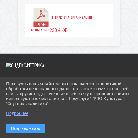
Структура организации
культуры (220.4 KiB)
Пользуясь нашим сайтом, вы соглашаетесь с политикой
2026 Г. ДКМЕЛИОРАТОР.РФ
обработки персональных данных а также с тем что наш веб-
ВХОД
сайт и другие подключенные к веб-сайту сторонние сервисы
КАРТА САЙТА
используют cookies такие как "Госуслуги", "PRO.Культура",
ПОЛИТИКА ОБРАБОТКИ ПЕРСОНАЛЬНЫХ ДАННЫХ
"Спутник аналитика".
Подробнее
СДЕЛАНО НА KUBCMS
РАЗРАБОТКА И ПОДДЕРЖКА
Подтверждаю