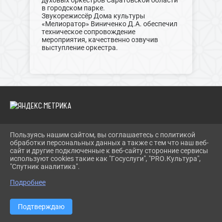
духовых оркестров Саратовской области
в городском парке.
Звукорежиссёр Дома культуры
«Мелиоратор» Виниченко Д.А. обеспечил
техническое сопровождение
мероприятия, качественно озвучив
выступление оркестра.
Пользуясь нашим сайтом, вы соглашаетесь с политикой
2026 Г. ДКМЕЛИОРАТОР.РФ
обработки персональных данных а также с тем что наш веб-
ВХОД
сайт и другие подключенные к веб-сайту сторонние сервисы
КАРТА САЙТА
используют cookies такие как "Госуслуги", "PRO.Культура",
ПОЛИТИКА ОБРАБОТКИ ПЕРСОНАЛЬНЫХ ДАННЫХ
"Спутник аналитика".
Подробнее
СДЕЛАНО НА KUBCMS
РАЗРАБОТКА И ПОДДЕРЖКА
Подтверждаю