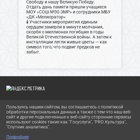
Свободу и нашу Великую Победу.
Отдать дань памяти пришли учащиеся
МОУ «СОШ №30 ЭМР» и сотрудники МБУ
«ДК «Мелиоратор»
🕯 Участники мероприятия единым
сердцем замерли в минуте молчания,
скорбя о миллионах погибших в годы
Великой Отечественной войны. А затем к
инсталляции легли живые цветы — как
символ того, что подвиг предков не
забыт.
Пользуясь нашим сайтом, вы соглашаетесь с политикой
2026 Г. ДКМЕЛИОРАТОР.РФ
обработки персональных данных а также с тем что наш веб-
ВХОД
сайт и другие подключенные к веб-сайту сторонние сервисы
КАРТА САЙТА
используют cookies такие как "Госуслуги", "PRO.Культура",
ПОЛИТИКА ОБРАБОТКИ ПЕРСОНАЛЬНЫХ ДАННЫХ
"Спутник аналитика".
Подробнее
СДЕЛАНО НА KUBCMS