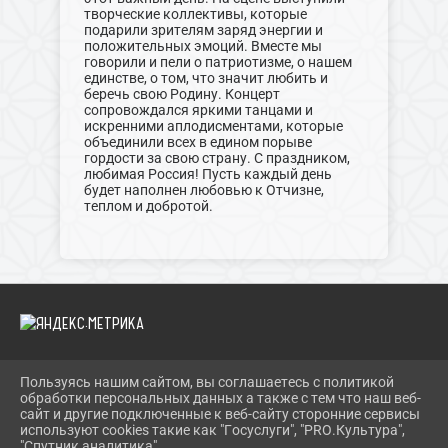
творческие коллективы, которые
подарили зрителям заряд энергии и
положительных эмоций. Вместе мы
говорили и пели о патриотизме, о нашем
единстве, о том, что значит любить и
беречь свою Родину. Концерт
сопровождался яркими танцами и
искренними аплодисментами, которые
объединили всех в едином порыве
гордости за свою страну. С праздником,
любимая Россия! Пусть каждый день
будет наполнен любовью к Отчизне,
теплом и добротой.
Пользуясь нашим сайтом, вы соглашаетесь с политикой
2026 Г. ДКМЕЛИОРАТОР.РФ
обработки персональных данных а также с тем что наш веб-
ВХОД
сайт и другие подключенные к веб-сайту сторонние сервисы
КАРТА САЙТА
используют cookies такие как "Госуслуги", "PRO.Культура",
ПОЛИТИКА ОБРАБОТКИ ПЕРСОНАЛЬНЫХ ДАННЫХ
"Спутник аналитика".