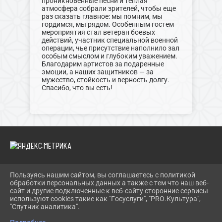
проникновенные песни и теплая
атмосфера собрали зрителей, чтобы еще
раз сказать главное: мы помним, мы
гордимся, мы рядом. Особенным гостем
мероприятия стал ветеран боевых
действий, участник специальной военной
операции, чье присутствие наполнило зал
особым смыслом и глубоким уважением.
Благодарим артистов за подаренные
эмоции, а наших защитников — за
мужество, стойкость и верность долгу.
Спасибо, что вы есть!
Пользуясь нашим сайтом, вы соглашаетесь с политикой
2026 Г. ДКМЕЛИОРАТОР.РФ
обработки персональных данных а также с тем что наш веб-
ВХОД
сайт и другие подключенные к веб-сайту сторонние сервисы
КАРТА САЙТА
используют cookies такие как "Госуслуги", "PRO.Культура",
ПОЛИТИКА ОБРАБОТКИ ПЕРСОНАЛЬНЫХ ДАННЫХ
"Спутник аналитика".